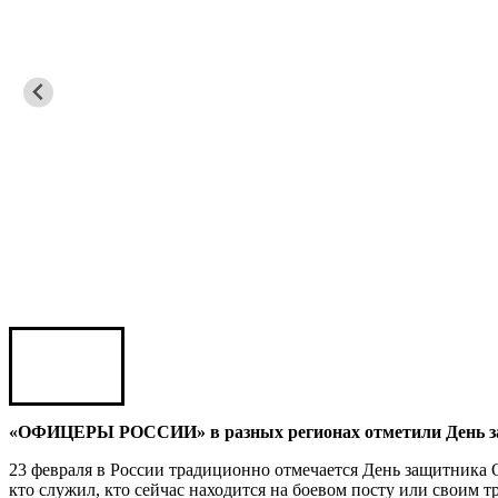
Роман ШКУРЛАТОВ
Александр Старовойтов
Герман Ярцев
Игорь ШЕВЧУК
Владимир Семерда
«ОФИЦЕРЫ РОССИИ» в разных регионах отметили День з
Игорь Яровой
23 февраля в России традиционно отмечается День защитника О
кто служил, кто сейчас находится на боевом посту или своим 