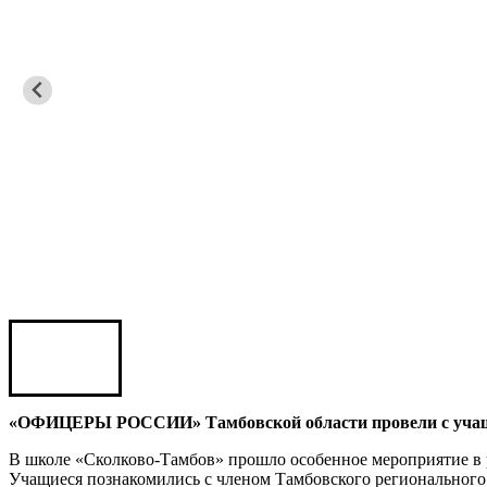
Карен ШАХНАЗАРОВ
Сергей Саминский
Михаил Яковлев
Юрий ШАРАГОРОВ
Леонид Романов
Олег Шипко
«ОФИЦЕРЫ РОССИИ» Тамбовской области провели с учащ
В школе «Сколково-Тамбов» прошло особенное мероприятие в 
Учащиеся познакомились с членом Тамбовского регионально