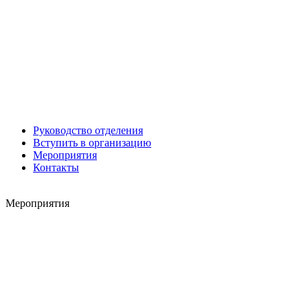
Роман ШКУРЛАТОВ
Александр Старовойтов
Герман Ярцев
Руководство отделения
Вступить в организацию
Мероприятия
Контакты
Мероприятия
Игорь ШЕВЧУК
Владимир Семерда
Игорь Яровой